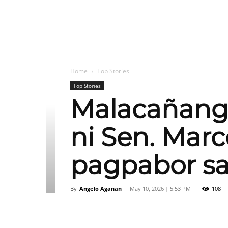
Home
Top Stories
Top Stories
Malacañang 
ni Sen. Mar
pagpabor s
By
Angelo Aganan
-
May 10, 2026 | 5:53 PM
108