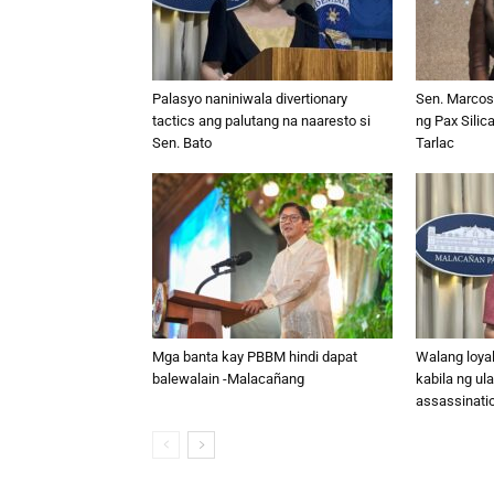
Palasyo naniniwala divertionary
Sen. Marcos
tactics ang palutang na naaresto si
ng Pax Sili
Sen. Bato
Tarlac
Mga banta kay PBBM hindi dapat
Walang loyal
balewalain -Malacañang
kabila ng ul
assassinati