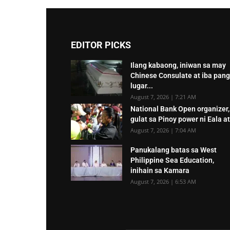
EDITOR PICKS
Ilang kabaong, iniwan sa may
Chinese Consulate at iba pang
lugar...
August 7, 2026 | 7:21 AM
National Bank Open organizer,
gulat sa Pinoy power ni Eala at.
August 7, 2026 | 7:04 AM
Panukalang batas sa West
Philippine Sea Education,
inihain sa Kamara
August 7, 2026 | 6:53 AM