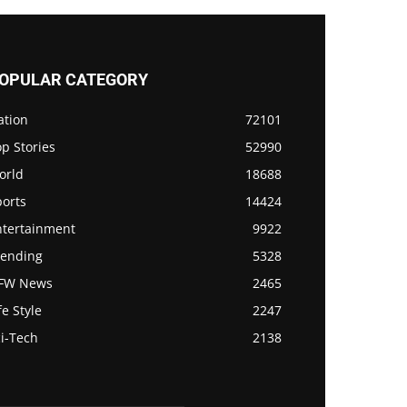
OPULAR CATEGORY
ation
72101
p Stories
52990
orld
18688
ports
14424
ntertainment
9922
rending
5328
FW News
2465
fe Style
2247
i-Tech
2138