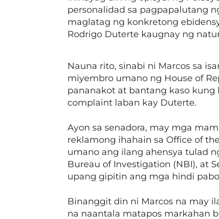
personalidad sa pagpapalutang ng
maglatag ng konkretong ebidensya
Rodrigo Duterte kaugnay ng natu
Nauna rito, sinabi ni Marcos sa i
miyembro umano ng House of Rep
pananakot at bantang kaso kung 
complaint laban kay Duterte.
Ayon sa senadora, may mga mam
reklamong ihahain sa Office of 
umano ang ilang ahensya tulad ng
Bureau of Investigation (NBI), at
upang gipitin ang mga hindi pab
Binanggit din ni Marcos na may
na naantala matapos markahan bila