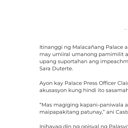
Facebook
Share
--
Itinanggi ng Malacañang Palace a
may umiiral umanong pamimilit 
upang suportahan ang impeachmen
Sara Duterte.
Ayon kay Palace Press Officer Cl
akusasyon kung hindi ito sasama
“Mas magiging kapani-paniwala 
maipapakitang patunay,” ani Cast
Inihayag din ng opisyal ng Palasy