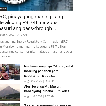
ation
RC, pinayagang maningil ang
eralco ng P8.7-B matapos
asuri ang pass-through...
gust 4, 2026 | 3:15 AM
nayagan ng Energy Regulatory Commission (ERC)
g Meralco na maningil ng kabuuang P8.7 billion
la sa mga consumer nito matapos masuri ang over-
coveries at...
Nagkaisa ang mga Pilipino, kahit
maikling panahon para
suportahan si Alex...
August 5, 2026 | 8:13 PM
Alert level sa Mt. Mayon,
bahagyang ibinaba – Phivolcs
August 6, 2026 | 9:57 AM
2 katao, kumpirmadong nasawi