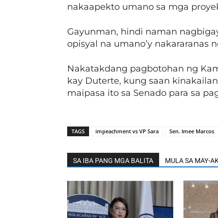
nakaapekto umano sa mga proyekto
Gayunman, hindi naman nagbigay
opisyal na umano’y nakararanas n
Nakatakdang pagbotohan ng Kama
kay Duterte, kung saan kinakaila
maipasa ito sa Senado para sa pagli
TAGS
impeachment vs VP Sara
Sen. Imee Marcos
SA IBA PANG MGA BALITA
MULA SA MAY-A