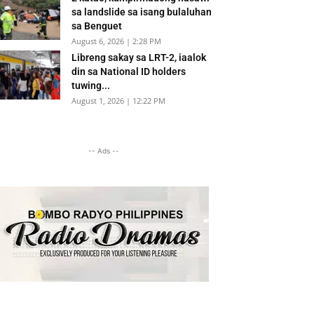
sa landslide sa isang bulaluhan
sa Benguet
August 6, 2026 | 2:28 PM
Libreng sakay sa LRT-2, iaalok
din sa National ID holders
tuwing...
August 1, 2026 | 12:22 PM
-- Ads --