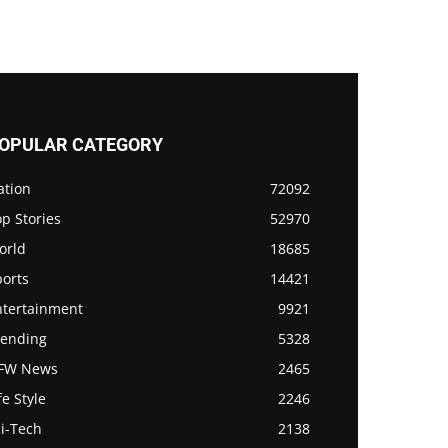
OPULAR CATEGORY
ation
72092
p Stories
52970
orld
18685
ports
14421
ntertainment
9921
rending
5328
FW News
2465
fe Style
2246
i-Tech
2138