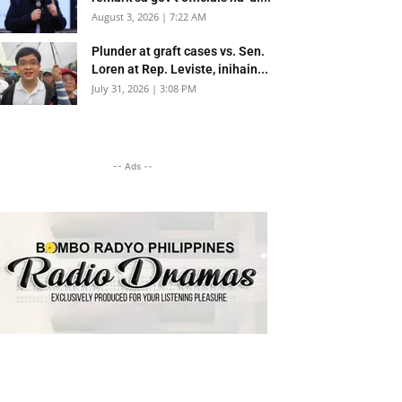
August 3, 2026 | 7:22 AM
Plunder at graft cases vs. Sen.
Loren at Rep. Leviste, inihain...
July 31, 2026 | 3:08 PM
-- Ads --