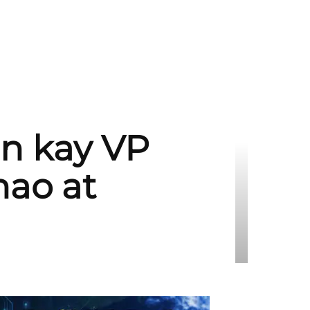
n kay VP
nao at