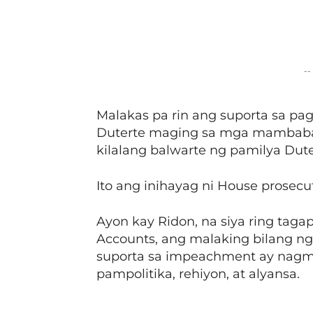
Facebook
Share
--
Malakas pa rin ang suporta sa pag
Duterte maging sa mga mambabat
kilalang balwarte ng pamilya Dute
Ito ang inihayag ni House prosecuto
Ayon kay Ridon, na siya ring tag
Accounts, ang malaking bilang n
suporta sa impeachment ay nagmu
pampolitika, rehiyon, at alyansa.