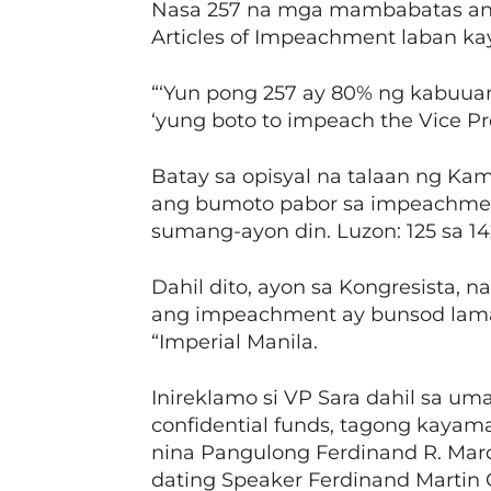
Nasa 257 na mga mambabatas an
Articles of Impeachment laban ka
“‘Yun pong 257 ay 80% ng kabuua
‘yung boto to impeach the Vice Pre
Batay sa opisyal na talaan ng Ka
ang bumoto pabor sa impeachment
sumang-ayon din. Luzon: 125 sa 1
Dahil dito, ayon sa Kongresista,
ang impeachment ay bunsod laman
“Imperial Manila.
Inireklamo si VP Sara dahil sa u
confidential funds, tagong kayam
nina Pangulong Ferdinand R. Marcos
dating Speaker Ferdinand Martin 