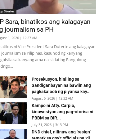
op Stories
P Sara, binatikos ang kalagayan
g journalism sa PH
gust 1, 2026 | 12:27 AM
natikos ni Vice President Sara Duterte ang kalagayan
 journalism sa Pilipinas, kasunod ng kanyang
gbisita sa kanyang ama na si dating Pangulong
drigo...
Prosekusyon, hiniling sa
Sandiganbayan na bawiin ang
pagkakaloob ng piyansa kay...
August 6, 2026 | 12:32 AM
Kampo ni Atty. Carpio,
kinuwestyon ang pag-otorisa ni
PBBM sa BIR...
July 31, 2026 | 3:13 PM
DND chief, nilinaw ang ‘resign’
remark sa gov’t officials na ‘di...