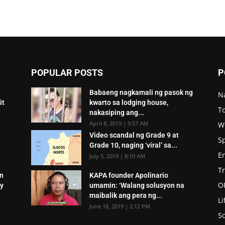
POPULAR POSTS
P
Babaeng nagkamali ng pasok ng
N
it
kwarto sa lodging house,
To
nakasiping ang...
April 8, 2019 | 9:57 AM
W
Video scandal ng Grade 9 at
S
Grade 10, naging ‘viral’ sa...
E
July 5, 2019 | 8:10 AM
T
an
KAPA founder Apolinario
O
ey
umamin: ‘Walang solusyon na
maibalik ang pera ng...
Li
June 18, 2019 | 2:12 PM
Sc