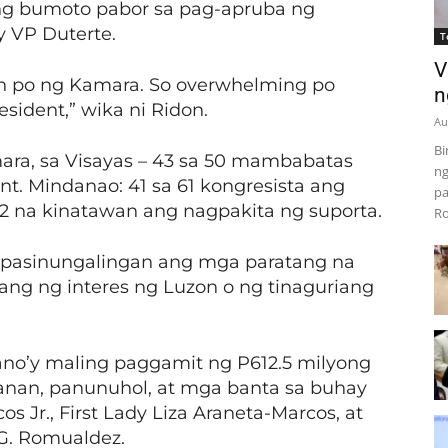
g bumoto pabor sa pag-apruba ng
y VP Duterte.
T
V
n po ng Kamara. So overwhelming po
n
sident,” wika ni Ridon.
Au
Bi
mara, sa Visayas – 43 sa 50 mambabatas
ng
. Mindanao: 41 sa 61 kongresista ang
pa
42 na kinatawan ang nagpakita ng suporta.
Ro
 napasinungalingan ang mga paratang na
g ng interes ng Luzon o ng tinaguriang
mano’y maling paggamit ng P612.5 milyong
anan, panunuhol, at mga banta sa buhay
 Jr., First Lady Liza Araneta-Marcos, at
G. Romualdez.