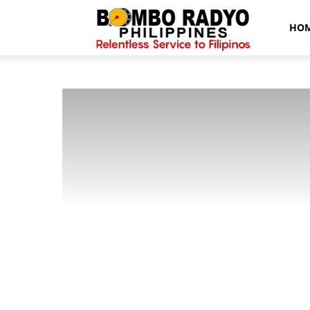
Bombo
HO
Radyo
News