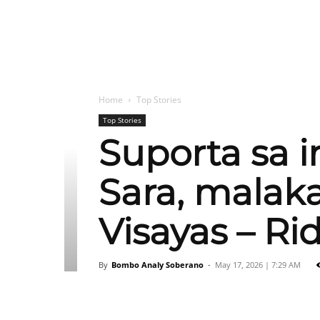
Home
Top Stories
Top Stories
Suporta sa 
Sara, malaka
Visayas – Ri
By
Bombo Analy Soberano
-
May 17, 2026 | 7:29 AM