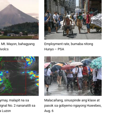
sa Mt. Mayon, bahagyang
Employment rate, bumaba nitong
ivolcs
Hunyo – PSA
may, malapit na sa
Malacañang, sinuspinde ang klase at
ignal No. 2 nananatili sa
pasok sa gobyerno ngayong Huwebes,
sa Luzon
Aug. 6