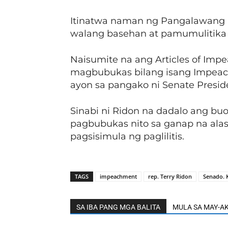
Itinatwa naman ng Pangalawang 
walang basehan at pamumulitika 
Naisumite na ang Articles of Im
magbubukas bilang isang Impeac
ayon sa pangako ni Senate Presid
Sinabi ni Ridon na dadalo ang bu
pagbubukas nito sa ganap na alas
pagsisimula ng paglilitis.
TAGS
impeachment
rep. Terry Ridon
Senado.
SA IBA PANG MGA BALITA
MULA SA MAY-A