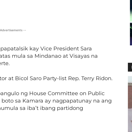
X
Viber
Pinterest
WhatsApp
 Advertisements --
papatalsik kay Vice President Sara
as mula sa Mindanao at Visayas na
rte.
r at Bicol Saro Party-list Rep. Terry Ridon.
apangulo ng House Committee on Public
g boto sa Kamara ay nagpapatunay na ang
mula sa iba’t ibang partidong