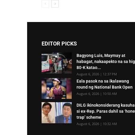
EDITOR PICKS
Bagyong Luis, Maymay at
habagat, nakaapekto na sa hig
80-K katao...
August 6, 2026 | 12:37 PM
Eala pasok na sa ikalawang
round ng National Bank Open
August 6, 2026 | 10:50 AM
DILG ikinokonsiderang kasuh
si ex-Rep. Paras dahil sa ‘hon
trap’ scheme
August 6, 2026 | 10:32 AM