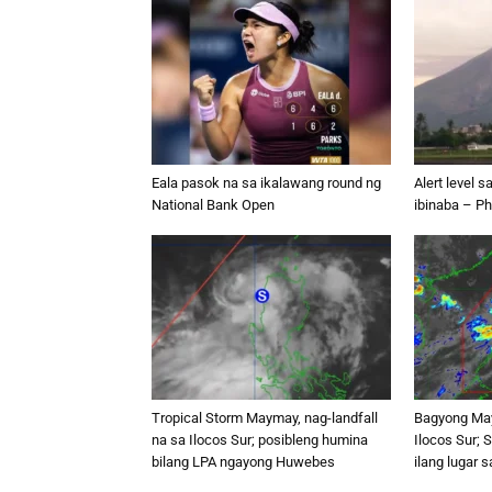
Eala pasok na sa ikalawang round ng
Alert level 
National Bank Open
ibinaba – Ph
Tropical Storm Maymay, nag-landfall
Bagyong May
na sa Ilocos Sur; posibleng humina
Ilocos Sur; S
bilang LPA ngayong Huwebes
ilang lugar 