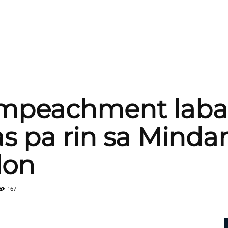
impeachment laba
s pa rin sa Minda
don
167