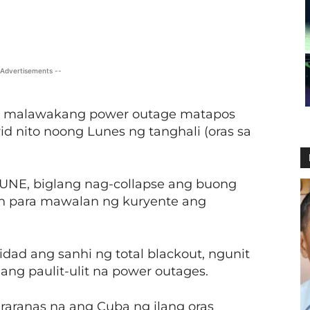
X
Viber
Pinterest
WhatsApp
 Advertisements --
g malawakang power outage matapos
id nito noong Lunes ng tanghali (oras sa
 UNE, biglang nag-collapse ang buong
lan para mawalan ng kuryente ang
dad ang sanhi ng total blackout, ngunit
ng paulit-ulit na power outages.
aranas na ang Cuba ng ilang oras