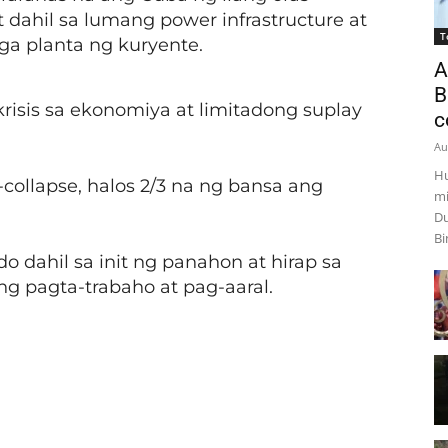
dahil sa lumang power infrastructure at
T
ga planta ng kuryente.
A
B
krisis sa ekonomiya at limitadong suplay
c
Au
Hu
ollapse, halos 2/3 na ng bansa ang
mi
Du
Bi
 dahil sa init ng panahon at hirap sa
g pagta-trabaho at pag-aaral.