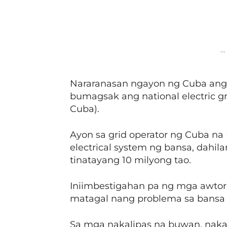
Facebook
Share
--
Nararanasan ngayon ng Cuba an
bumagsak ang national electric gr
Cuba).
Ayon sa grid operator ng Cuba na
electrical system ng bansa, dahi
tinatayang 10 milyong tao.
Iniimbestigahan pa ng mga awtori
matagal nang problema sa bansa a
Sa mga nakalipas na buwan, nakar