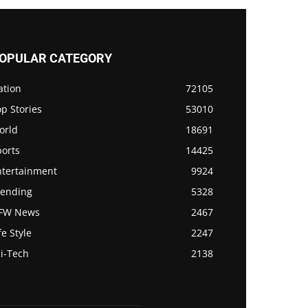
OPULAR CATEGORY
ation
72105
p Stories
53010
orld
18691
ports
14425
ntertainment
9924
rending
5328
FW News
2467
fe Style
2247
i-Tech
2138