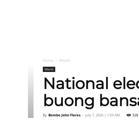
Home
World
World
National ele
buong bans
By
Bombo John Flores
-
July 7, 2026 | 1:59 AM
528