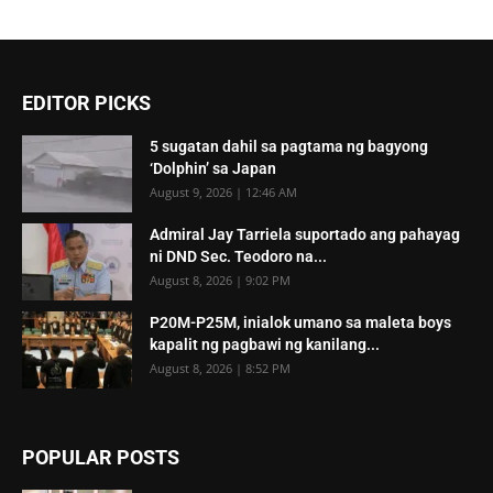
EDITOR PICKS
5 sugatan dahil sa pagtama ng bagyong
‘Dolphin’ sa Japan
August 9, 2026 | 12:46 AM
Admiral Jay Tarriela suportado ang pahayag
ni DND Sec. Teodoro na...
August 8, 2026 | 9:02 PM
P20M-P25M, inialok umano sa maleta boys
kapalit ng pagbawi ng kanilang...
August 8, 2026 | 8:52 PM
POPULAR POSTS