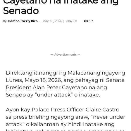
Cayetano na inatake ang
Senado
By
Bombo Everly Rico
-
May 18, 2026 | 2:04 PM
92
Facebook
X
Viber
Pinter
-- Advertisements --
Direktang itinanggi ng Malacañang ngayong
Lunes, Mayo 18, 2026, ang pahayag ni Senate
President Alan Peter Cayetano na ang
Senado ay “under attack” o inatake.
Ayon kay Palace Press Officer Claire Castro
sa press briefing ngayong araw, “never under
attack” o kailanman ay hindi inatake ang