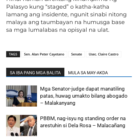
Palasyo kung “staged” o katha-katha
lamang ang insidente, ngunit sinabi nitong
malaya ang taumbayan na humusga base
sa mga lumalabas na opisyal na ulat.
TAGS
Sen. Alan Peter Cayetano
Senate
Usec. Claire Castro
SA IBA PANG MGA BALITA
MULA SA MAY-AKDA
Mga Senator-judge dapat manatiling
patas, huwag umakto bilang abogado
– Malakanyang
PBBM, nag-isyu ng standing order na
arestuhin si Dela Rosa – Malacañang