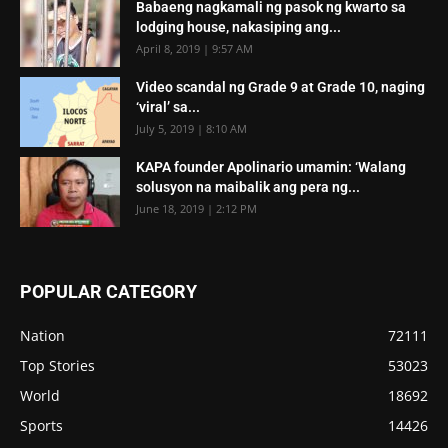
Babaeng nagkamali ng pasok ng kwarto sa
lodging house, nakasiping ang...
April 8, 2019 | 9:57 AM
Video scandal ng Grade 9 at Grade 10, naging
‘viral’ sa...
July 5, 2019 | 8:10 AM
KAPA founder Apolinario umamin: ‘Walang
solusyon na maibalik ang pera ng...
June 18, 2019 | 2:12 PM
POPULAR CATEGORY
Nation
72111
Top Stories
53023
World
18692
Sports
14426