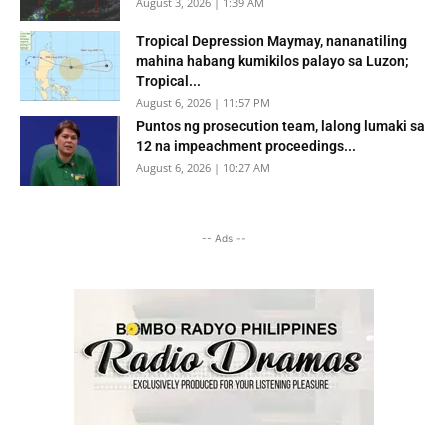
August 3, 2026 | 1:39 AM
Tropical Depression Maymay, nananatiling
mahina habang kumikilos palayo sa Luzon;
Tropical...
August 6, 2026 | 11:57 PM
Puntos ng prosecution team, lalong lumaki sa
12 na impeachment proceedings...
August 6, 2026 | 10:27 AM
-- Ads --