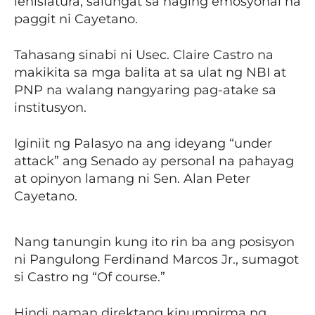
lehislatura, salungat sa naging emosyonal na
paggit ni Cayetano.
Tahasang sinabi ni Usec. Claire Castro na
makikita sa mga balita at sa ulat ng NBI at
PNP na walang nangyaring pag-atake sa
institusyon.
Iginiit ng Palasyo na ang ideyang “under
attack” ang Senado ay personal na pahayag
at opinyon lamang ni Sen. Alan Peter
Cayetano.
Nang tanungin kung ito rin ba ang posisyon
ni Pangulong Ferdinand Marcos Jr., sumagot
si Castro ng “Of course.”
Hindi naman direktang kinumpirma ng