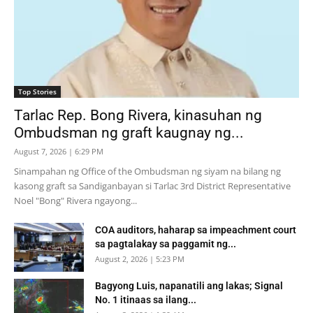
Top Stories
Tarlac Rep. Bong Rivera, kinasuhan ng
Ombudsman ng graft kaugnay ng...
August 7, 2026 | 6:29 PM
Sinampahan ng Office of the Ombudsman ng siyam na bilang ng
kasong graft sa Sandiganbayan si Tarlac 3rd District Representative
Noel "Bong" Rivera ngayong...
COA auditors, haharap sa impeachment court
sa pagtalakay sa paggamit ng...
August 2, 2026 | 5:23 PM
Bagyong Luis, napanatili ang lakas; Signal
No. 1 itinaas sa ilang...