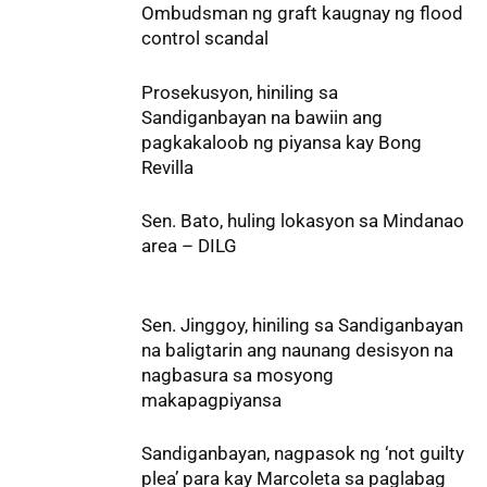
Ombudsman ng graft kaugnay ng flood
control scandal
Prosekusyon, hiniling sa
Sandiganbayan na bawiin ang
pagkakaloob ng piyansa kay Bong
Revilla
Sen. Bato, huling lokasyon sa Mindanao
area – DILG
Sen. Jinggoy, hiniling sa Sandiganbayan
na baligtarin ang naunang desisyon na
nagbasura sa mosyong
makapagpiyansa
Sandiganbayan, nagpasok ng ‘not guilty
plea’ para kay Marcoleta sa paglabag