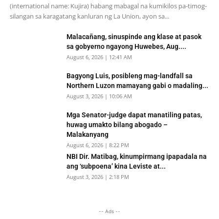
(international name: Kujira) habang mabagal na kumikilos pa-timog-
silangan sa karagatang kanluran ng La Union, ayon sa...
Malacañang, sinuspinde ang klase at pasok
sa gobyerno ngayong Huwebes, Aug....
August 6, 2026 | 12:41 AM
Bagyong Luis, posibleng mag-landfall sa
Northern Luzon mamayang gabi o madaling...
August 3, 2026 | 10:06 AM
Mga Senator-judge dapat manatiling patas,
huwag umakto bilang abogado –
Malakanyang
August 6, 2026 | 8:22 PM
NBI Dir. Matibag, kinumpirmang ipapadala na
ang ‘subpoena’ kina Leviste at...
August 3, 2026 | 2:18 PM
-- Ads --