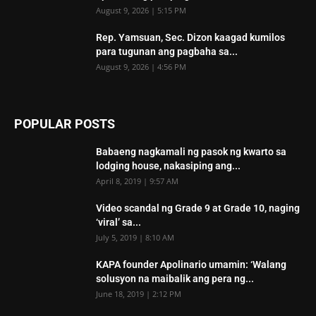
August 9, 2026 | 5:15 PM
Rep. Yamsuan, Sec. Dizon kaagad kumilos
para tugunan ang pagbaha sa...
August 9, 2026 | 4:56 PM
POPULAR POSTS
Babaeng nagkamali ng pasok ng kwarto sa
lodging house, nakasiping ang...
April 8, 2019 | 9:57 AM
Video scandal ng Grade 9 at Grade 10, naging
‘viral’ sa...
July 5, 2019 | 8:10 AM
KAPA founder Apolinario umamin: ‘Walang
solusyon na maibalik ang pera ng...
June 18, 2019 | 2:12 PM