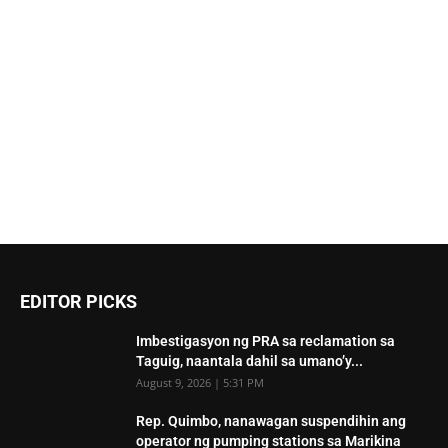
EDITOR PICKS
Imbestigasyon ng PRA sa reclamation sa
Taguig, naantala dahil sa umano’y...
August 9, 2026 | 5:31 PM
Rep. Quimbo, nanawagan suspendihin ang
operator ng pumping stations sa Marikina