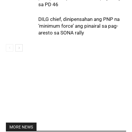
sa PD 46
DILG chief, dinipensahan ang PNP na
‘minimum force’ ang pinairal sa pag-
aresto sa SONA rally
MORE NEWS