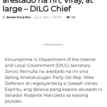
arestado na rin; Viray, at
large – DILG Chief
By
Bombo Everly Rico
-
July 6, 2026 | 1:44 PM
184
Facebook
X
Viber
Pinter
-- Advertisements --
Kinumpirma ni Department of the Interior
and Local Govenrment (DILG) Secretary
Jonvic Remulla na arestado na rin sina
dating Anakalusugan Party-list Rep. Mike
Defensor at negosyanteng si Joseph Varias
Espiritu, ang dalawa pang kapwa-akusado ni
Senador Rodante Marcoleta sa kasong
plunder.