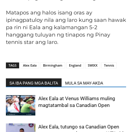
Matapos ang halos isang oras ay
ipinagpatuloy nila ang laro kung saan hawak
pa rin ni Eala ang kalamangan 5-2
hanggang tuluyan ng tinapos ng Pinay
tennis star ang laro.
TAGS
Alex Eala
Birmingham
England
SWIXX
Tennis
SA IBA PANG MGA BALITA
MULA SA MAY-AKDA
Alex Eala at Venus Williams muling
magtatambal sa Canadian Open
Alex Eala, tutungo sa Canadian Open