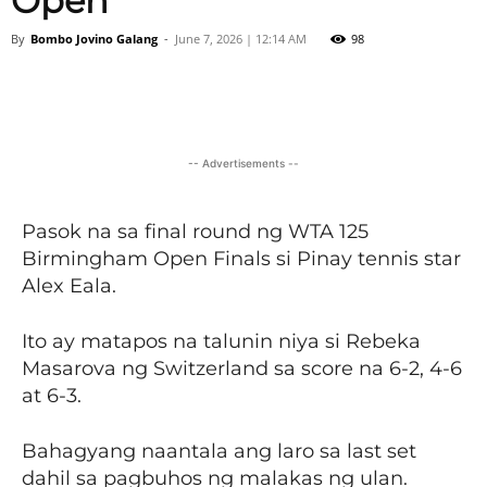
Open
By
Bombo Jovino Galang
-
June 7, 2026 | 12:14 AM
98
Facebook
X
Viber
Pinter
-- Advertisements --
Pasok na sa final round ng WTA 125
Birmingham Open Finals si Pinay tennis star
Alex Eala.
Ito ay matapos na talunin niya si Rebeka
Masarova ng Switzerland sa score na 6-2, 4-6
at 6-3.
Bahagyang naantala ang laro sa last set
dahil sa pagbuhos ng malakas ng ulan.