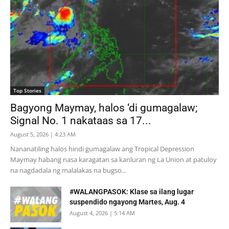
Top Stories
Bagyong Maymay, halos ‘di gumagalaw;
Signal No. 1 nakataas sa 17...
August 5, 2026 | 4:23 AM
Nananatiling halos hindi gumagalaw ang Tropical Depression
Maymay habang nasa karagatan sa kanluran ng La Union at patuloy
na nagdadala ng malalakas na bugso...
#WALANGPASOK: Klase sa ilang lugar
suspendido ngayong Martes, Aug. 4
August 4, 2026 | 5:14 AM