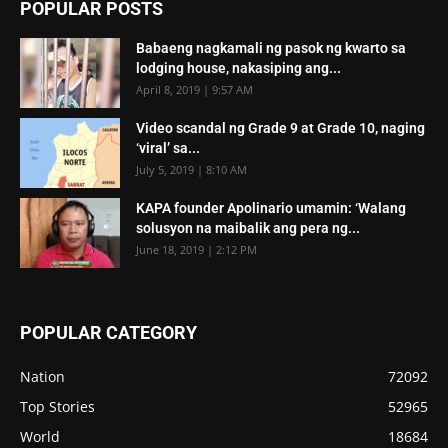
POPULAR POSTS
Babaeng nagkamali ng pasok ng kwarto sa
lodging house, nakasiping ang...
April 8, 2019 | 9:57 AM
Video scandal ng Grade 9 at Grade 10, naging
‘viral’ sa...
July 5, 2019 | 8:10 AM
KAPA founder Apolinario umamin: ‘Walang
solusyon na maibalik ang pera ng...
June 18, 2019 | 2:12 PM
POPULAR CATEGORY
Nation
72092
Top Stories
52965
World
18684