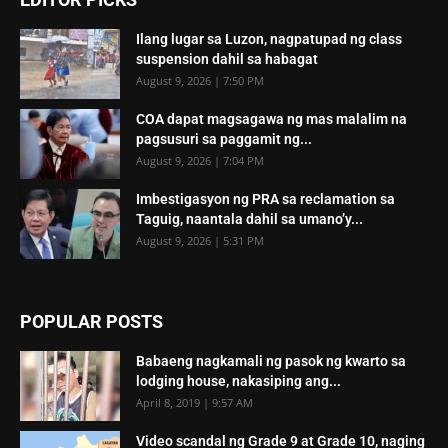
Ilang lugar sa Luzon, nagpatupad ng class
suspension dahil sa habagat
August 9, 2026 | 7:50 PM
COA dapat magsagawa ng mas malalim na
pagsusuri sa paggamit ng...
August 9, 2026 | 7:04 PM
Imbestigasyon ng PRA sa reclamation sa
Taguig, naantala dahil sa umano’y...
August 9, 2026 | 5:31 PM
POPULAR POSTS
Babaeng nagkamali ng pasok ng kwarto sa
lodging house, nakasiping ang...
April 8, 2019 | 9:57 AM
Video scandal ng Grade 9 at Grade 10, naging