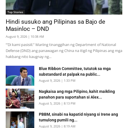
Top Stories
Hindi susuko ang Pilipinas sa Bajo de
Masinloc – DND
August 9, 2026 | 10:38 AM
“’Di kami pasisiil.” Mariing tinanggihan ng Department of National
Defense (DND) ang panawagan ng China na itigil ng Pilipinas ang mga
hakbang nito kaugnay ng...
Blue Ribbon Committee, tututok sa mga
substandard at palpak na public...
August 9, 2026 | 1:33 PM
Nagkaisa ang mga Pilipino, kahit maikling
panahon para suportahan si Alex...
August 5, 2026 | 8:13 PM
PBBM, sinabi na kapatid niyang si Irene ang
tumulong pumili ng...
August 9, 2026 | 8:19 AM