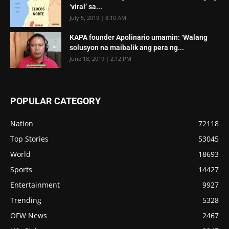
‘viral’ sa...
July 5, 2019 | 8:10 AM
KAPA founder Apolinario umamin: ‘Walang
solusyon na maibalik ang pera ng...
June 18, 2019 | 2:12 PM
POPULAR CATEGORY
Nation
72118
Top Stories
53045
World
18693
Sports
14427
Entertainment
9927
Trending
5328
OFW News
2467