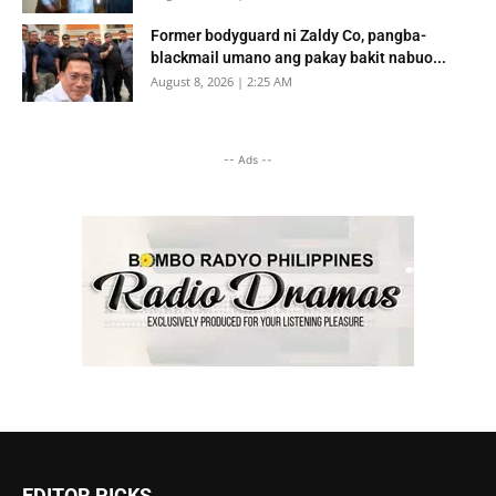
Former bodyguard ni Zaldy Co, pangba-
blackmail umano ang pakay bakit nabuo...
August 8, 2026 | 2:25 AM
-- Ads --
EDITOR PICKS