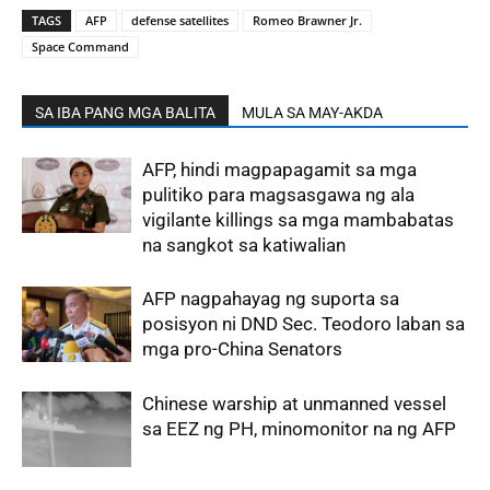
TAGS
AFP
defense satellites
Romeo Brawner Jr.
Space Command
SA IBA PANG MGA BALITA
MULA SA MAY-AKDA
AFP, hindi magpapagamit sa mga
pulitiko para magsasgawa ng ala
vigilante killings sa mga mambabatas
na sangkot sa katiwalian
AFP nagpahayag ng suporta sa
posisyon ni DND Sec. Teodoro laban sa
mga pro-China Senators
Chinese warship at unmanned vessel
sa EEZ ng PH, minomonitor na ng AFP