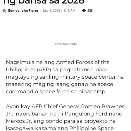
ng bansa sa 2028
By
Bombo John Flores
-
July 8, 2026 | 5:19 AM
288
Facebook
X
Viber
Pinter
-- Advertisements --
Nagsimula na ang Armed Forces of the
Philippines (AFP) sa paghahanda para
magtayo ng sariling military space center na
maaaring maging isang ganap na space
command o space force sa hinaharap.
Ayon kay AFP Chief General Romeo Brawner
Jr., inaprubahan na ni Pangulong Ferdinand
Marcos Jr. ang pondo para sa proyekto na
isasagawa kasama ang Philippine Space