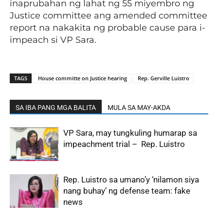
inaprubahan ng lahat ng 55 miyembro ng
Justice committee ang amended committee
report na nakakita ng probable cause para i-
impeach si VP Sara.
TAGS
House committe on Justice hearing
Rep. Gerville Luistro
SA IBA PANG MGA BALITA
MULA SA MAY-AKDA
VP Sara, may tungkuling humarap sa
impeachment trial – Rep. Luistro
Rep. Luistro sa umano’y ‘nilamon siya
nang buhay’ ng defense team: fake
news