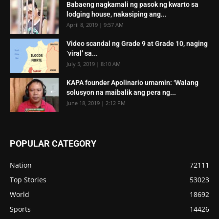
Babaeng nagkamali ng pasok ng kwarto sa
lodging house, nakasiping ang...
April 8, 2019 | 9:57 AM
Video scandal ng Grade 9 at Grade 10, naging
‘viral’ sa...
July 5, 2019 | 8:10 AM
KAPA founder Apolinario umamin: ‘Walang
solusyon na maibalik ang pera ng...
June 18, 2019 | 2:12 PM
POPULAR CATEGORY
Nation
72111
Top Stories
53023
World
18692
Sports
14426