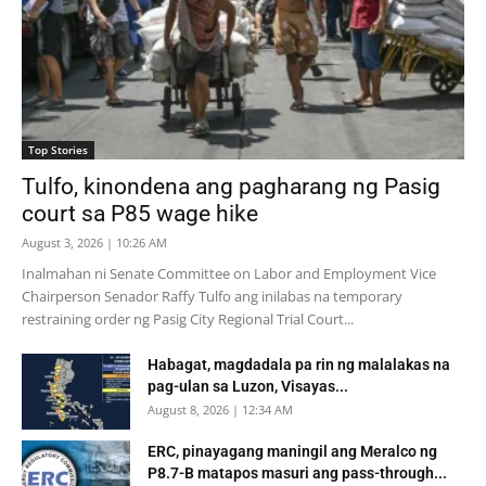
Top Stories
Tulfo, kinondena ang pagharang ng Pasig
court sa P85 wage hike
August 3, 2026 | 10:26 AM
Inalmahan ni Senate Committee on Labor and Employment Vice
Chairperson Senador Raffy Tulfo ang inilabas na temporary
restraining order ng Pasig City Regional Trial Court...
Habagat, magdadala pa rin ng malalakas na
pag-ulan sa Luzon, Visayas...
August 8, 2026 | 12:34 AM
ERC, pinayagang maningil ang Meralco ng
P8.7-B matapos masuri ang pass-through...