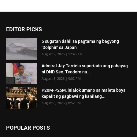
EDITOR PICKS
5 sugatan dahil sa pagtama ng bagyong
‘Dolphin’ sa Japan
August 9, 2026 | 12:46 AM
Admiral Jay Tarriela suportado ang pahayag
ni DND Sec. Teodoro na...
August 8, 2026 | 9:02 PM
P20M-P25M, inialok umano sa maleta boys
kapalit ng pagbawi ng kanilang...
August 8, 2026 | 8:52 PM
POPULAR POSTS