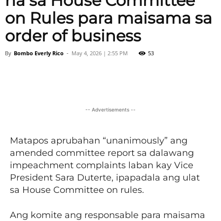
na sa House Committee
on Rules para maisama sa
order of business
By
Bombo Everly Rico
-
May 4, 2026 | 2:55 PM
53
Facebook
X
Viber
Pinter
-- Advertisements --
Matapos aprubahan “unanimously” ang
amended committee report sa dalawang
impeachment complaints laban kay Vice
President Sara Duterte, ipapadala ang ulat
sa House Committee on rules.
Ang komite ang responsable para maisama