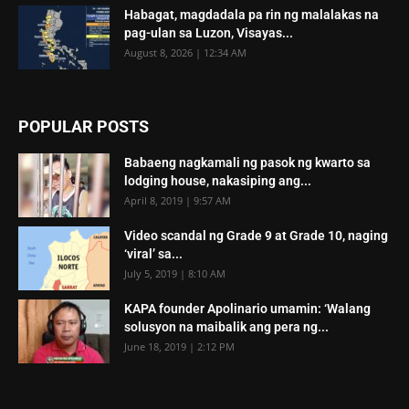
Habagat, magdadala pa rin ng malalakas na
pag-ulan sa Luzon, Visayas...
August 8, 2026 | 12:34 AM
POPULAR POSTS
Babaeng nagkamali ng pasok ng kwarto sa
lodging house, nakasiping ang...
April 8, 2019 | 9:57 AM
Video scandal ng Grade 9 at Grade 10, naging
‘viral’ sa...
July 5, 2019 | 8:10 AM
KAPA founder Apolinario umamin: ‘Walang
solusyon na maibalik ang pera ng...
June 18, 2019 | 2:12 PM