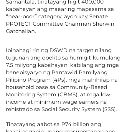
Samantala, tinatayang higit 400,000
kabahayan ang maaaring mapasama sa
“near-poor” category, ayon kay Senate
PROTECT Committee Chairman Sherwin
Gatchalian.
Ibinahagi rin ng DSWD na target nilang
tugunan ang epekto sa humigit-kumulang
7.5 milyong kabahayan, kabilang ang mga
benepisyaryo ng Pantawid Pamilyang
Pilipino Program (4Ps), mga mahihirap na
household base sa Community-Based
Monitoring System (CBMS), at mga low-
income at minimum wage earners na
rehistrado sa Social Security System (SSS).
Tinatayang aabot sa P74 billion ang
kakailanganin upang masuportahan ang