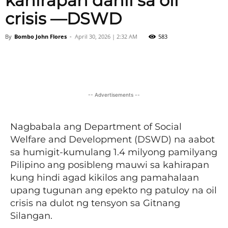
kahirapan dahil sa oil
crisis —DSWD
By
Bombo John Flores
-
April 30, 2026 | 2:32 AM
583
Facebook
X
Viber
Pinter
-- Advertisements --
Nagbabala ang Department of Social
Welfare and Development (DSWD) na aabot
sa humigit-kumulang 1.4 milyong pamilyang
Pilipino ang posibleng mauwi sa kahirapan
kung hindi agad kikilos ang pamahalaan
upang tugunan ang epekto ng patuloy na oil
crisis na dulot ng tensyon sa Gitnang
Silangan.