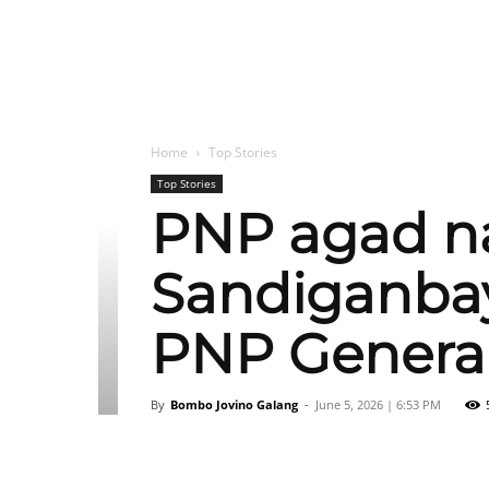
Home
Top Stories
Top Stories
PNP agad n
Sandiganbay
PNP General
By
Bombo Jovino Galang
-
June 5, 2026 | 6:53 PM