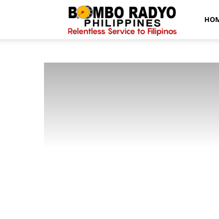
Bombo
HO
Radyo
News