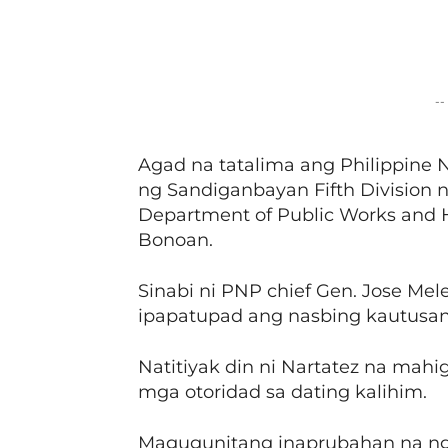
Facebook
Share
--
Agad na tatalima ang Philippine 
ng Sandiganbayan Fifth Division n
Department of Public Works and
Bonoan.
Sinabi ni PNP chief Gen. Jose Mele
ipapatupad ang nasbing kautusan
Natitiyak din ni Nartatez na mah
mga otoridad sa dating kalihim.
Magugunitang inaprubahan na ng 