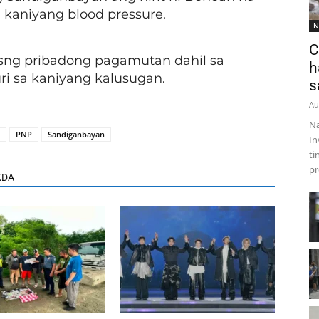
g kaniyang blood pressure.
N
C
 iasng pribadong pagamutan dahil sa
h
i sa kaniyang kalusugan.
s
Au
Na
PNP
Sandiganbayan
In
ti
pr
KDA