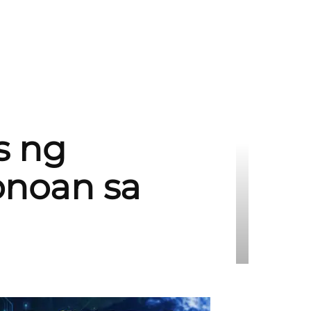
s ng
onoan sa