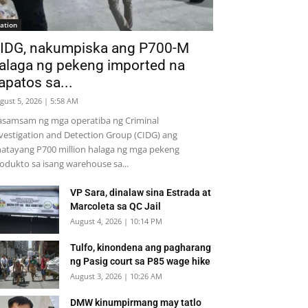
ation
IDG, nakumpiska ang P700-M
alaga ng pekeng imported na
apatos sa...
gust 5, 2026 | 5:58 AM
samsam ng mga operatiba ng Criminal
vestigation and Detection Group (CIDG) ang
natayang P700 million halaga ng mga pekeng
odukto sa isang warehouse sa...
VP Sara, dinalaw sina Estrada at
Marcoleta sa QC Jail
August 4, 2026 | 10:14 PM
Tulfo, kinondena ang pagharang
ng Pasig court sa P85 wage hike
August 3, 2026 | 10:26 AM
DMW kinumpirmang may tatlo