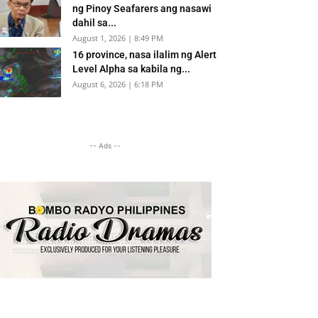
ng Pinoy Seafarers ang nasawi
dahil sa...
August 1, 2026 | 8:49 PM
16 province, nasa ilalim ng Alert
Level Alpha sa kabila ng...
August 6, 2026 | 6:18 PM
-- Ads --