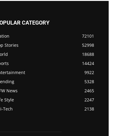
OPULAR CATEGORY
ation
72101
p Stories
52998
orld
18688
ports
14424
ntertainment
9922
rending
5328
FW News
2465
fe Style
2247
i-Tech
2138