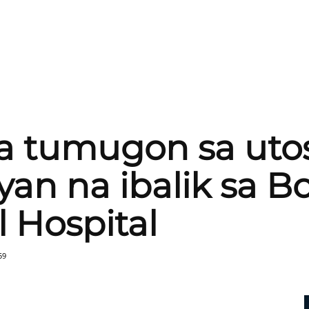
a tumugon sa uto
an na ibalik sa B
 Hospital
59