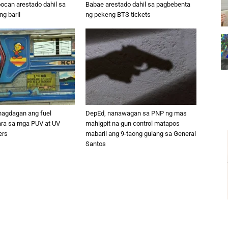
oocan arestado dahil sa
Babae arestado dahil sa pagbebenta
g baril
ng pekeng BTS tickets
nagdagan ang fuel
DepEd, nanawagan sa PNP ng mas
ara sa mga PUV at UV
mahigpit na gun control matapos
ers
mabaril ang 9-taong gulang sa General
Santos