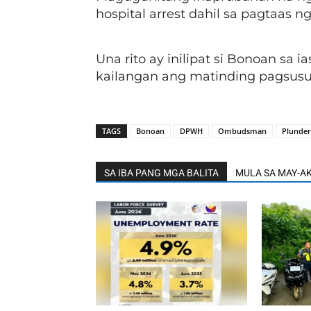
hospital arrest dahil sa pagtaas n
Una rito ay inilipat si Bonoan sa
kailangan ang matinding pagsusur
TAGS
Bonoan
DPWH
Ombudsman
Plunder
SA IBA PANG MGA BALITA
MULA SA MAY-A