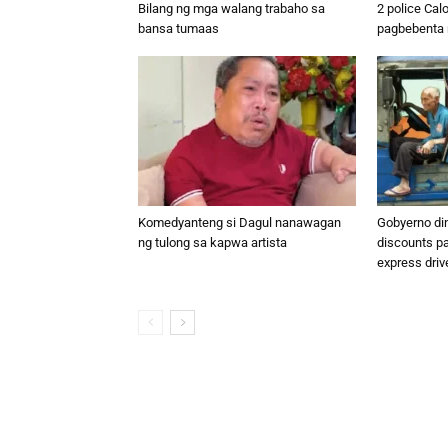
Bilang ng mga walang trabaho sa
2 police Cal
bansa tumaas
pagbebenta n
Komedyanteng si Dagul nanawagan
Gobyerno di
ng tulong sa kapwa artista
discounts p
express driv