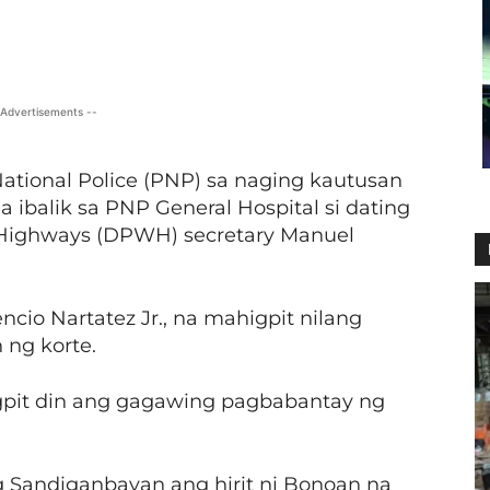
X
Viber
Pinterest
WhatsApp
 Advertisements --
National Police (PNP) sa naging kautusan
a ibalik sa PNP General Hospital si dating
 Highways (DPWH) secretary Manuel
ncio Nartatez Jr., na mahigpit nilang
 ng korte.
igpit din ang gagawing pagbabantay ng
Sandiganbayan ang hirit ni Bonoan na