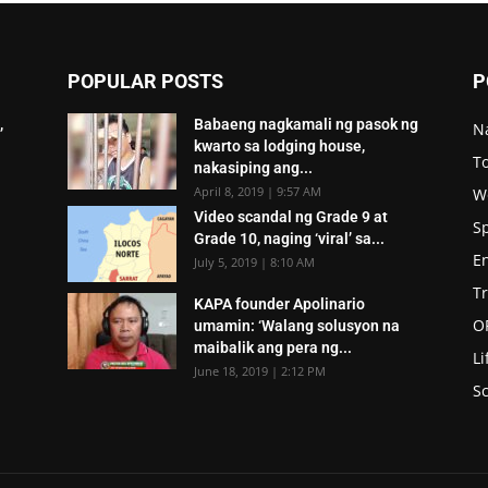
POPULAR POSTS
P
,
Babaeng nagkamali ng pasok ng
N
kwarto sa lodging house,
To
nakasiping ang...
April 8, 2019 | 9:57 AM
W
Video scandal ng Grade 9 at
S
Grade 10, naging ‘viral’ sa...
E
July 5, 2019 | 8:10 AM
T
KAPA founder Apolinario
O
umamin: ‘Walang solusyon na
maibalik ang pera ng...
Li
June 18, 2019 | 2:12 PM
Sc