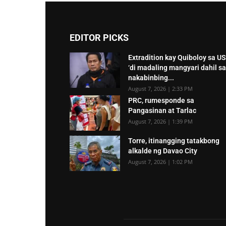
EDITOR PICKS
Extradition kay Quiboloy sa US
‘di madaling mangyari dahil sa
nakabinbing...
August 7, 2026 | 2:33 PM
PRC, rumesponde sa
Pangasinan at Tarlac
August 7, 2026 | 1:39 PM
Torre, itinangging tatakbong
alkalde ng Davao City
August 7, 2026 | 1:02 PM