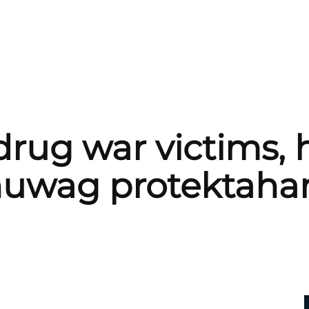
drug war victims,
uwag protektahan