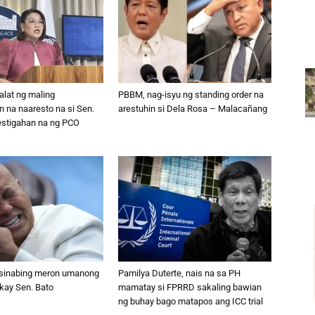
lat ng maling
PBBM, nag-isyu ng standing order na
 na naaresto na si Sen.
arestuhin si Dela Rosa – Malacañang
bestigahan na ng PCO
, sinabing meron umanong
Pamilya Duterte, nais na sa PH
kay Sen. Bato
mamatay si FPRRD sakaling bawian
ng buhay bago matapos ang ICC trial