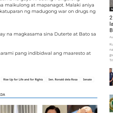
 na maikulong at mapanagot. Malaki aniya
N
akatuparan ng madugong war on drugs ng
2
l
B
ntay na magkasama sina Duterte at Bato sa
Au
Ku
na
arami pang indibidwal ang maaresto at
gu
Tr
Rise Up for Life and for Rights
Sen. Ronald dela Rosa
Senate
KDA