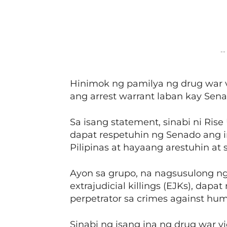
Facebook
Share
--
Hinimok ng pamilya ng drug war 
ang arrest warrant laban kay Sena
Sa isang statement, sinabi ni Rise 
dapat respetuhin ng Senado ang i
Pilipinas at hayaang arestuhin at
Ayon sa grupo, na nagsusulong ng
extrajudicial killings (EJKs), dap
perpetrator sa crimes against hum
Sinabi ng isang ina ng drug war v