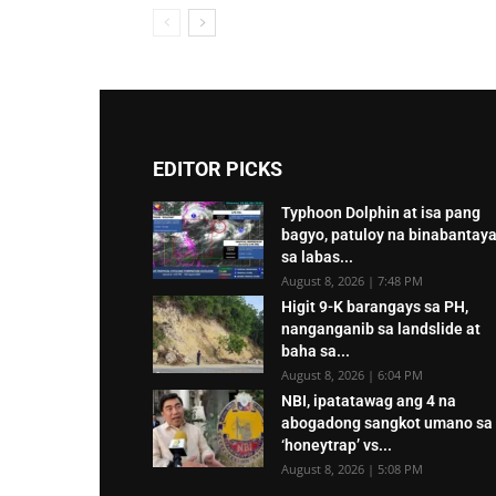
EDITOR PICKS
Typhoon Dolphin at isa pang
bagyo, patuloy na binabantay
sa labas...
August 8, 2026 | 7:48 PM
Higit 9-K barangays sa PH,
nanganganib sa landslide at
baha sa...
August 8, 2026 | 6:04 PM
NBI, ipatatawag ang 4 na
abogadong sangkot umano sa
‘honeytrap’ vs...
August 8, 2026 | 5:08 PM