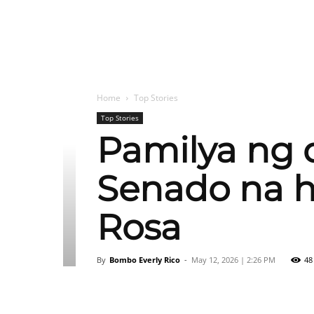
Home
Top Stories
Top Stories
Pamilya ng 
Senado na h
Rosa
By
Bombo Everly Rico
-
May 12, 2026 | 2:26 PM
48