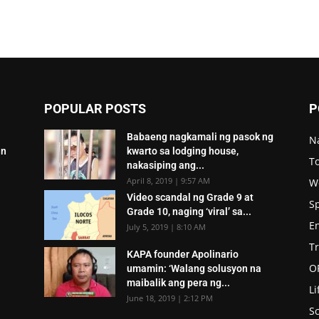
POPULAR POSTS
P
Babaeng nagkamali ng pasok ng
N
an
kwarto sa lodging house,
To
nakasiping ang...
April 8, 2019 | 9:57 AM
W
Video scandal ng Grade 9 at
S
Grade 10, naging ‘viral’ sa...
E
July 5, 2019 | 8:10 AM
T
KAPA founder Apolinario
O
umamin: ‘Walang solusyon na
maibalik ang pera ng...
Li
June 18, 2019 | 2:12 PM
Sc