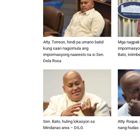
Atty. Torreon, hindi pa umano batid
Mga nagpaka
kung saan nagsimula ang
impormasyon
impormasyong naaresto na si Sen.
Bato, iniim
Dela Rosa
Sen. Bato, huling lokasyon sa
Atty. Roque
Mindanao area – DILG
nang-hudas 