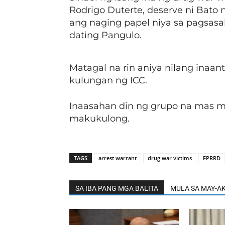
Rodrigo Duterte, deserve ni Bato
ang naging papel niya sa pagsas
dating Pangulo.
Matagal na rin aniya nilang inaa
kulungan ng ICC.
Inaasahan din ng grupo na mas m
makukulong.
TAGS
arrest warrant
drug war victims
FPRRD
SA IBA PANG MGA BALITA
MULA SA MAY-A