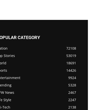
OPULAR CATEGORY
ation
72108
p Stories
53019
orld
18691
ports
14426
ntertainment
9924
rending
5328
FW News
2467
fe Style
2247
i-Tech
2138