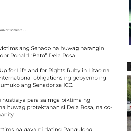
X
Viber
Pinterest
WhatsApp
 Advertisements --
victims ang Senado na huwag harangin
dor Ronald “Bato” Dela Rosa.
Up for Life and for Rights Rubylin Litao na
nternational obligations ng gobyerno ng
 sumuko ang Senador sa ICC.
 hustisiya para sa mga biktima ng
at na huwag protektahan si Dela Rosa, na co-
anity.
ictims na gaya ni dating Pangulong