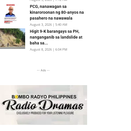
PCG, nanawagan sa
kinaroroonan ng 80-anyos na
pasahero na nawawala
August 3, 2026 | 5:40 AM
Higit 9-K barangays sa PH,
nanganganib sa landslide at
baha sa...
August 8, 2026 | 6:04 PM
-- Ads --