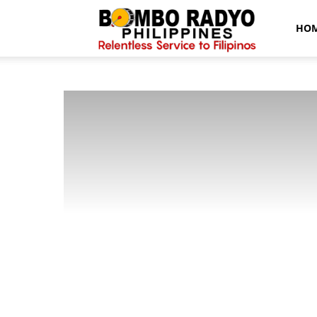
Bombo
HO
Radyo
News