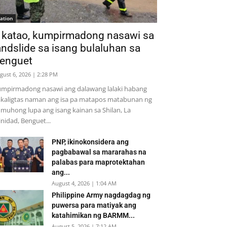
ation
 katao, kumpirmadong nasawi sa
andslide sa isang bulaluhan sa
enguet
gust 6, 2026 | 2:28 PM
mpirmadong nasawi ang dalawang lalaki habang
kaligtas naman ang isa pa matapos matabunan ng
muhong lupa ang isang kainan sa Shilan, La
inidad, Benguet...
PNP, ikinokonsidera ang
pagbabawal sa mararahas na
palabas para maprotektahan
ang...
August 4, 2026 | 1:04 AM
Philippine Army nagdagdag ng
puwersa para matiyak ang
katahimikan ng BARMM...
August 5, 2026 | 7:12 AM