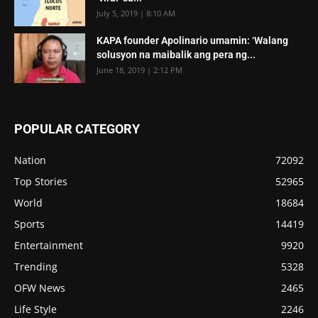
July 5, 2019 | 8:10 AM
KAPA founder Apolinario umamin: ‘Walang
solusyon na maibalik ang pera ng...
June 18, 2019 | 2:12 PM
POPULAR CATEGORY
Nation
72092
Top Stories
52965
World
18684
Sports
14419
Entertainment
9920
Trending
5328
OFW News
2465
Life Style
2246