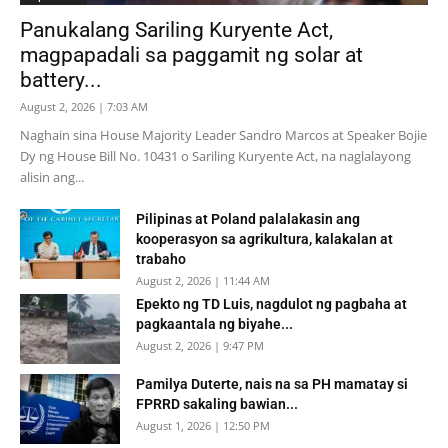
Panukalang Sariling Kuryente Act,
magpapadali sa paggamit ng solar at
battery...
August 2, 2026 | 7:03 AM
Naghain sina House Majority Leader Sandro Marcos at Speaker Bojie
Dy ng House Bill No. 10431 o Sariling Kuryente Act, na naglalayong
alisin ang...
Pilipinas at Poland palalakasin ang
kooperasyon sa agrikultura, kalakalan at
trabaho
August 2, 2026 | 11:44 AM
Epekto ng TD Luis, nagdulot ng pagbaha at
pagkaantala ng biyahe...
August 2, 2026 | 9:47 PM
Pamilya Duterte, nais na sa PH mamatay si
FPRRD sakaling bawian...
August 1, 2026 | 12:50 PM