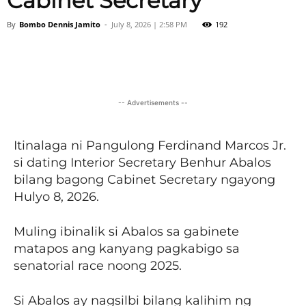
Cabinet Secretary
By
Bombo Dennis Jamito
-
July 8, 2026 | 2:58 PM
192
Facebook
X
Viber
Pinter
-- Advertisements --
Itinalaga ni Pangulong Ferdinand Marcos Jr.
si dating Interior Secretary Benhur Abalos
bilang bagong Cabinet Secretary ngayong
Hulyo 8, 2026.
Muling ibinalik si Abalos sa gabinete
matapos ang kanyang pagkabigo sa
senatorial race noong 2025.
Si Abalos ay nagsilbi bilang kalihim ng