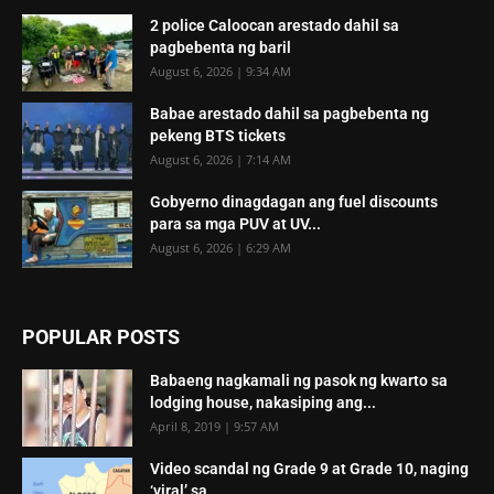
2 police Caloocan arestado dahil sa
pagbebenta ng baril
August 6, 2026 | 9:34 AM
Babae arestado dahil sa pagbebenta ng
pekeng BTS tickets
August 6, 2026 | 7:14 AM
Gobyerno dinagdagan ang fuel discounts
para sa mga PUV at UV...
August 6, 2026 | 6:29 AM
POPULAR POSTS
Babaeng nagkamali ng pasok ng kwarto sa
lodging house, nakasiping ang...
April 8, 2019 | 9:57 AM
Video scandal ng Grade 9 at Grade 10, naging
‘viral’ sa...