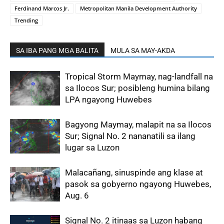
Ferdinand Marcos Jr.
Metropolitan Manila Development Authority
Trending
SA IBA PANG MGA BALITA
MULA SA MAY-AKDA
Tropical Storm Maymay, nag-landfall na
sa Ilocos Sur; posibleng humina bilang
LPA ngayong Huwebes
Bagyong Maymay, malapit na sa Ilocos
Sur; Signal No. 2 nananatili sa ilang
lugar sa Luzon
Malacañang, sinuspinde ang klase at
pasok sa gobyerno ngayong Huwebes,
Aug. 6
Signal No. 2 itinaas sa Luzon habang