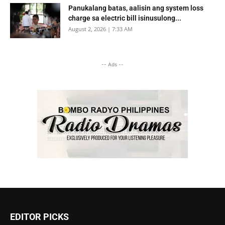
Panukalang batas, aalisin ang system loss
charge sa electric bill isinusulong...
August 2, 2026 | 7:33 AM
-- Ads --
EDITOR PICKS