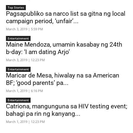
Top Stories
Pagsapubliko sa narco list sa gitna ng local
campaign period, ‘unfair’...
March 3, 2019 | 5:59 PM
Entertainment
Maine Mendoza, umamin kasabay ng 24th
b-day: ‘I am dating Arjo’
March 3, 2019 | 12:23 PM
Entertainment
Maricar de Mesa, hiwalay na sa American
BF; ‘good parents’ pa...
March 1, 2019 | 6:16 PM
Entertainment
Catriona, mangunguna sa HIV testing event;
bahagi pa rin ng kanyang...
March 1, 2019 | 12:23 PM