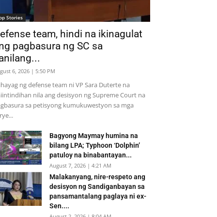
op Stories
efense team, hindi na ikinagulat
ng pagbasura ng SC sa
anilang...
gust 6, 2026 | 5:50 PM
ihayag ng defense team ni VP Sara Duterte na
iintindihan nila ang desisyon ng Supreme Court na
gbasura sa petisyong kumukuwestyon sa mga
rye...
Bagyong Maymay humina na
bilang LPA; Typhoon ‘Dolphin’
patuloy na binabantayan...
August 7, 2026 | 4:21 AM
Malakanyang, nire-respeto ang
desisyon ng Sandiganbayan sa
pansamantalang paglaya ni ex-
Sen....
August 2, 2026 | 8:04 AM