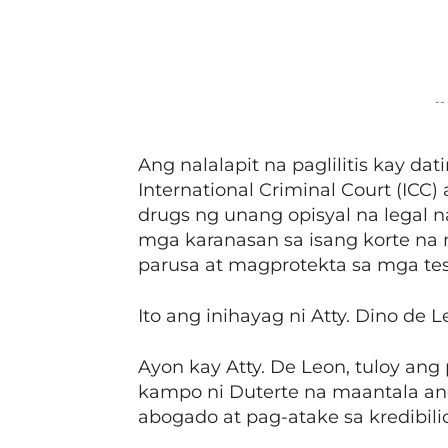
Facebook
Share
--
Ang nalalapit na paglilitis kay d
International Criminal Court (ICC
drugs ng unang opisyal na legal 
mga karanasan sa isang korte n
parusa at magprotekta sa mga tes
Ito ang inihayag ni Atty. Dino de 
Ayon kay Atty. De Leon, tuloy an
kampo ni Duterte na maantala an
abogado at pag-atake sa kredibili