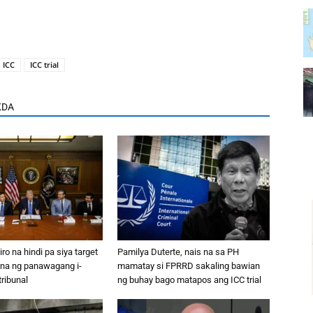
ICC
ICC trial
KDA
ro na hindi pa siya target
Pamilya Duterte, nais na sa PH
tna ng panawagang i-
mamatay si FPRRD sakaling bawian
tribunal
ng buhay bago matapos ang ICC trial