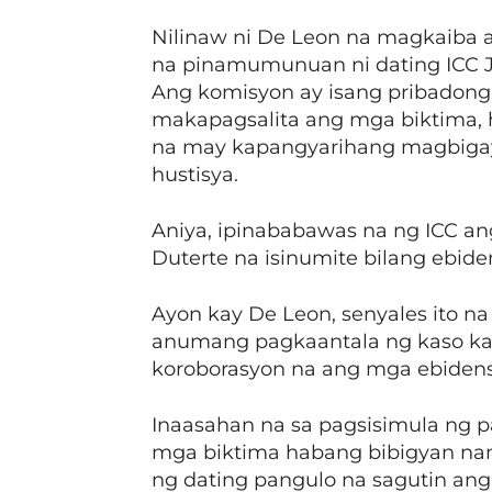
Nilinaw ni De Leon na magkaiba an
na pinamumunuan ni dating ICC 
Ang komisyon ay isang pribadong
makapagsalita ang mga biktima, h
na may kapangyarihang magbigay 
hustisya.
Aniya, ipinababawas na ng ICC an
Duterte na isinumite bilang ebide
Ayon kay De Leon, senyales ito na
anumang pagkaantala ng kaso ka
koroborasyon na ang mga ebidens
Inaasahan na sa pagsisimula ng p
mga biktima habang bibigyan n
ng dating pangulo na sagutin an