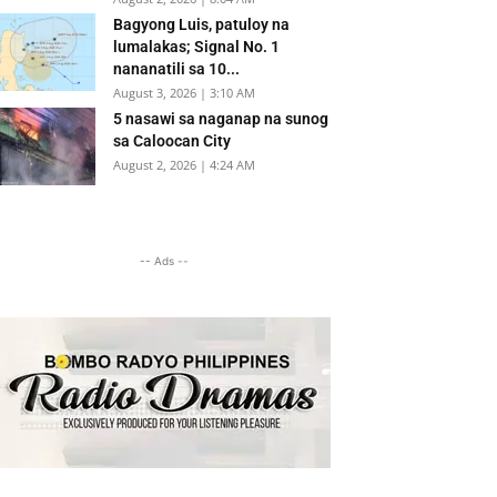
Bagyong Luis, patuloy na
lumalakas; Signal No. 1
nananatili sa 10...
August 3, 2026 | 3:10 AM
5 nasawi sa naganap na sunog
sa Caloocan City
August 2, 2026 | 4:24 AM
-- Ads --