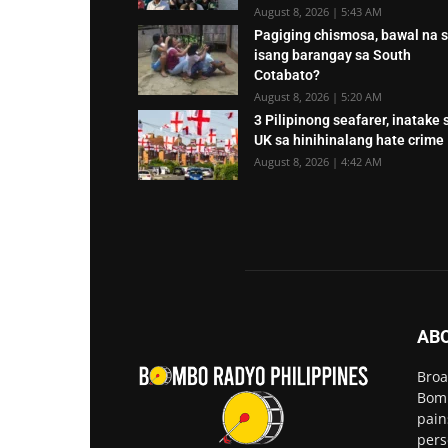
August 8, 2026 | 5:43 AM
Pagiging chismosa, bawal na 
isang barangay sa South
Cotabato?
August 8, 2026 | 5:20 AM
3 Pilipinong seafarer, inatake 
UK sa hinihinalang hate crime
August 8, 2026 | 4:42 AM
AB
Broa
Bomb
pain
pers