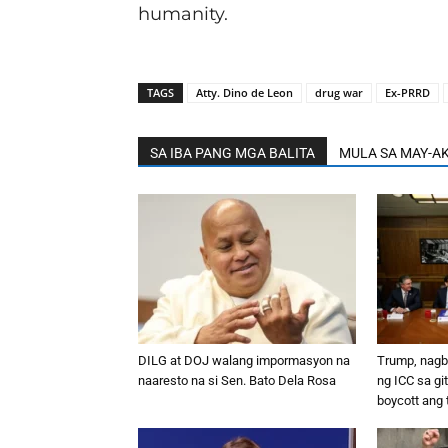
humanity.
TAGS
Atty. Dino de Leon
drug war
Ex-PRRD
SA IBA PANG MGA BALITA
MULA SA MAY-A
DILG at DOJ walang impormasyon na
Trump, nagbi
naaresto na si Sen. Bato Dela Rosa
ng ICC sa gi
boycott ang 