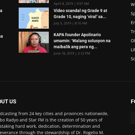
April 8, 2019 | 9:57 AM
W
sa
Video scandal ng Grade 9 at
S
Grade 10, naging ‘viral’ sa...
E
July 5, 2019 | 8:10 AM
T
KAPA founder Apolinario
sa
O
umamin: ‘Walang solusyon na
maibalik ang pera ng...
Li
June 18, 2019 | 2:12 PM
Sc
OUT US
F
dcasting from 24 key cities and provinces nationwide,
o Radyo and Star FM is the creation of 50 years of
staking hard work, dedication, determination and
everance through the stewardship of Dr. Rogelio M.