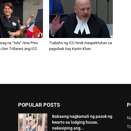
wag na “tuta” nina Pres
Trabaho ng ICC hindi maapektuhan sa
-Sen Trillanes ang ICC
pagsibak kay Karim Khan
POPULAR POSTS
P
Babaeng nagkamali ng pasok ng
N
kwarto sa lodging house,
To
nakasiping ang...