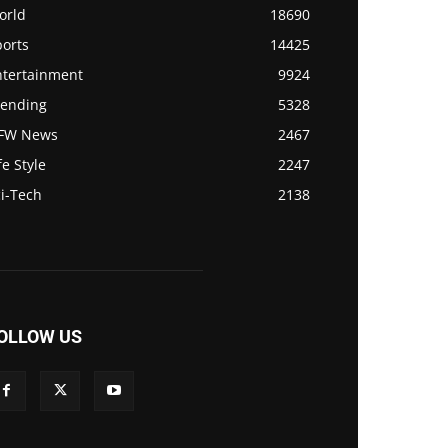
orld
18690
ports
14425
ntertainment
9924
rending
5328
FW News
2467
fe Style
2247
i-Tech
2138
OLLOW US