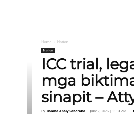
Home
Nation
Nation
ICC trial, l
mga biktima
sinapit – At
By
Bombo Analy Soberano
-
June 7, 2026 | 11:31 AM