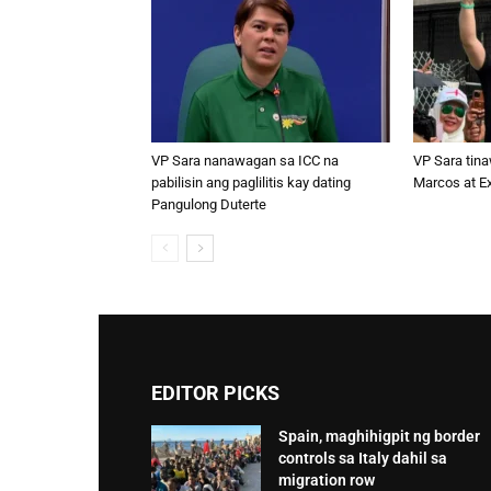
VP Sara nanawagan sa ICC na
VP Sara tina
pabilisin ang paglilitis kay dating
Marcos at Ex
Pangulong Duterte
EDITOR PICKS
Spain, maghihigpit ng border
controls sa Italy dahil sa
migration row