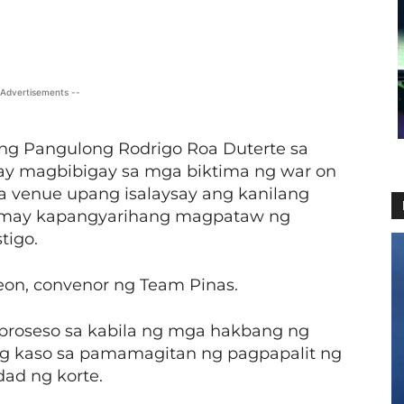
X
Viber
Pinterest
WhatsApp
 Advertisements --
ating Pangulong Rodrigo Roa Duterte sa
) ay magbibigay sa mga biktima ng war on
na venue upang isalaysay ang kanilang
a may kapangyarihang magpataw ng
tigo.
Leon, convenor ng Team Pinas.
g proseso sa kabila ng mga hakbang ng
g kaso sa pamamagitan ng pagpapalit ng
dad ng korte.