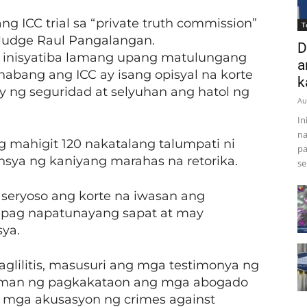
g ICC trial sa “private truth commission”
T
Judge Raul Pangalangan.
D
 inisyatiba lamang upang matulungang
a
abang ang ICC ay isang opisyal na korte
k
ng seguridad at selyuhan ang hatol ng
Au
In
na
g mahigit 120 nakatalang talumpati ni
pa
nsya ng kaniyang marahas na retorika.
se
 seryoso ang korte na iwasan ang
pag napatunayang sapat at may
ya.
aglilitis, masusuri ang mga testimonya ng
aman ng pagkakataon ang mga abogado
g mga akusasyon ng crimes against