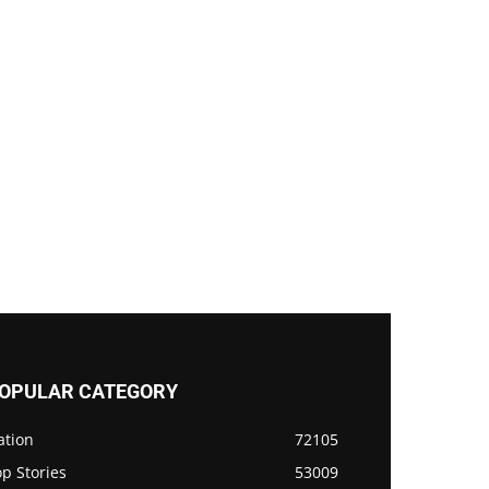
OPULAR CATEGORY
ation
72105
p Stories
53009