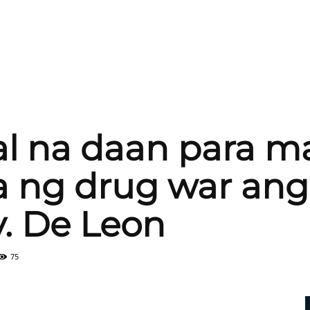
egal na daan para 
 ng drug war ang
ty. De Leon
75